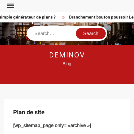
Skip
to
imple générateur de plans ?
Branchement bouton poussoir Legr
content
Search
DEMINOV
Blog
Plan de site
[wp_sitemap_page only= »archive »]