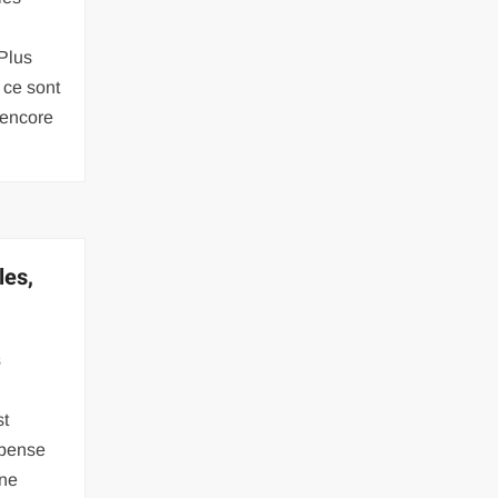
Plus
 ce sont
 encore
les,
s
st
pense
une