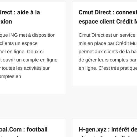
rect : aide à la
Cmut Direct : connex
xion
espace client Crédit 
que ING met à disposition
Cmut Direct est un service 
clients un espace
mis en place par Crédit Mut
el en ligne. Ceux-ci
permet aux clients de la b
 ouvrir un compte en ligne
de gérer leurs comptes ba
r toutes les activités sur
en ligne. C’est très pratiqu
comptes en
al.Com : football
H-gen.xyz : intérêt d