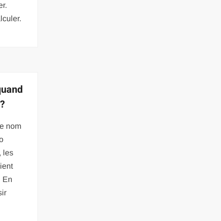
er.
culer.
quand
 ?
 le nom
to
 les
ient
. En
sir