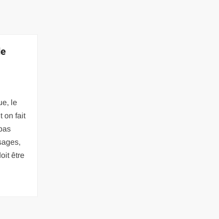
de
e, le
 on fait
pas
osages,
it être