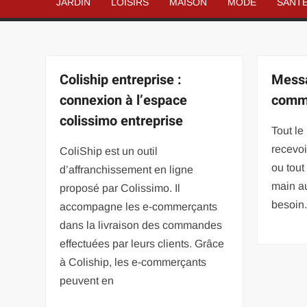
JARDIN
LOISIRS
MAISON
MODE
SANT
Coliship entreprise :
Messa
connexion à l’espace
comme
colissimo entreprise
Tout l
recevoi
ColiShip est un outil
ou tou
d’affranchissement en ligne
main a
proposé par Colissimo. Il
besoin.
accompagne les e-commerçants
dans la livraison des commandes
effectuées par leurs clients. Grâce
à Coliship, les e-commerçants
peuvent en