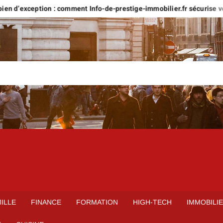
ception : comment Info-de-prestige-immobilier.fr sécurise votre proje
ILLE
FINANCE
FORMATION
HIGH-TECH
IMMOBILI