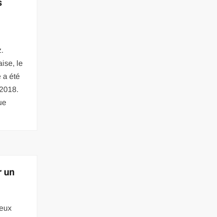
s
z.
ise, le
 a été
 2018.
ue
r un
reux