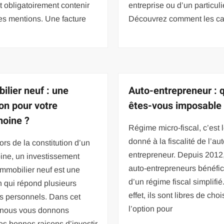
it obligatoirement contenir
entreprise ou d’un particuli
es mentions. Une facture
Découvrez comment les cal
ilier neuf : une
Auto-entrepreneur : 
ion pour votre
êtes-vous imposable
moine ?
Régime micro-fiscal, c’est
donné à la fiscalité de l’au
rs de la constitution d’un
entrepreneur. Depuis 2012,
ine, un investissement
auto-entrepreneurs bénéfic
immobilier neuf est une
d’un régime fiscal simplifié
n qui répond plusieurs
effet, ils sont libres de choi
fs personnels. Dans cet
l’option pour
, nous vous donnons
s bonnes raisons d’investir