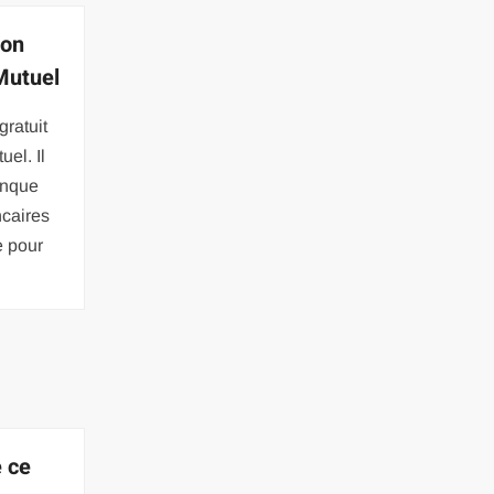
ion
Mutuel
gratuit
uel. Il
anque
ncaires
e pour
e ce