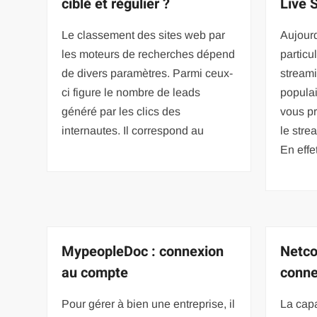
ciblé et régulier ?
Live 
Le classement des sites web par
Aujourd
les moteurs de recherches dépend
particu
de divers paramètres. Parmi ceux-
streami
ci figure le nombre de leads
popula
généré par les clics des
vous pr
internautes. Il correspond au
le stre
En effet
MypeopleDoc : connexion
Netco
au compte
conne
Pour gérer à bien une entreprise, il
La capa