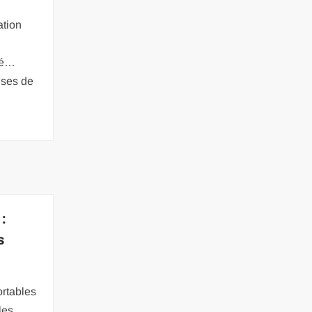
ation
dé…
uses de
 :
s
ortables
les