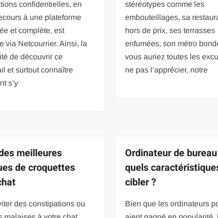
tions confidentielles, en
stéréotypes comme les
ecours à une plateforme
embouteillages, sa restaur
ée et complète, est
hors de prix, ses terrasses
e via Netcourrier. Ainsi, la
enfumées, son métro bon
té de découvrir ce
vous auriez toutes les exc
 et surtout connaître
ne pas l’apprécier, notre
t s’y
 des meilleures
Ordinateur de bureau
es de croquettes
quels caractéristique
chat
cibler ?
iter des constipations ou
Bien que les ordinateurs p
s malaises à votre chat,
aient gagné en popularité, 