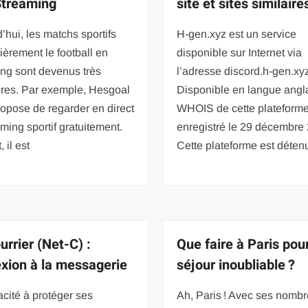
Streaming
site et sites similaire
’hui, les matchs sportifs
H-gen.xyz est un service
lièrement le football en
disponible sur Internet via
ng sont devenus très
l’adresse discord.h-gen.xy
ires. Par exemple, Hesgoal
Disponible en langue angla
opose de regarder en direct
WHOIS de cette plateforme
aming sportif gratuitement.
enregistré le 29 décembre
, il est
Cette plateforme est déten
urrier (Net-C) :
Que faire à Paris pou
xion à la messagerie
séjour inoubliable ?
cité à protéger ses
Ah, Paris ! Avec ses nomb