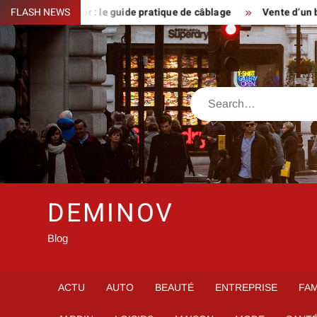
Skip
lérupteur : le guide pratique de câblage
FLASH NEWS
Vente d’un bien d’ex
to
content
Search
DEMINOV
Blog
ACTU
AUTO
BEAUTÉ
ENTREPRISE
FAM