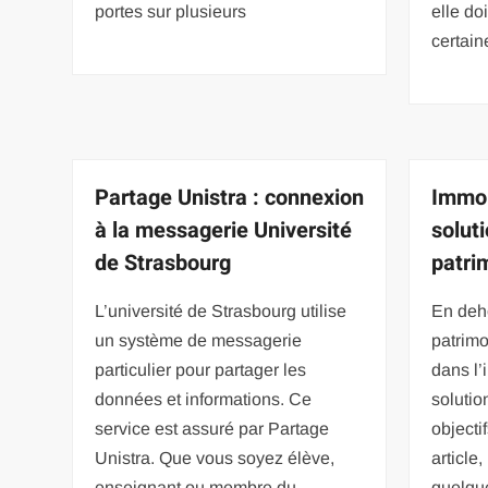
portes sur plusieurs
elle do
certain
Partage Unistra : connexion
Immob
à la messagerie Université
solut
de Strasbourg
patri
L’université de Strasbourg utilise
En deho
un système de messagerie
patrimo
particulier pour partager les
dans l’
données et informations. Ce
solutio
service est assuré par Partage
objecti
Unistra. Que vous soyez élève,
article
enseignant ou membre du
quelque