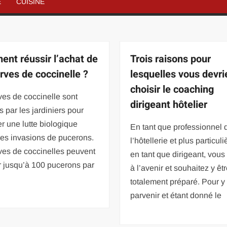
É
CUISINE
nt réussir l’achat de
Trois raisons pour
arves de coccinelle ?
lesquelles vous devri
choisir le coaching
ves de coccinelle sont
dirigeant hôtelier
es par les jardiniers pour
er une lutte biologique
En tant que professionnel 
les invasions de pucerons.
l’hôtellerie et plus particul
ves de coccinelles peuvent
en tant que dirigeant, vou
r jusqu’à 100 pucerons par
à l’avenir et souhaitez y êt
totalement préparé. Pour y
parvenir et étant donné le