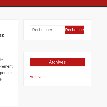
Rechercher :
ez
de
Archives
ièrement
s pensez
Archives
re