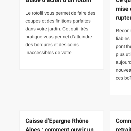
Guide d’achat d’un rotofil
Ce qu’
mise 
Le rotofil vous permet de faire des
rupte
coupes et des finitions parfaites
dans votre jardin. Cet outil très
Reconn
pratique vous permet d’atteindre
fiables
des bordures et des coins
pont th
inaccessibles de votre
plus ut
aujourd
nouvea
ces boî
Caisse d’Epargne Rhône
Comme
Alpes : comment ouvrir un
retrai