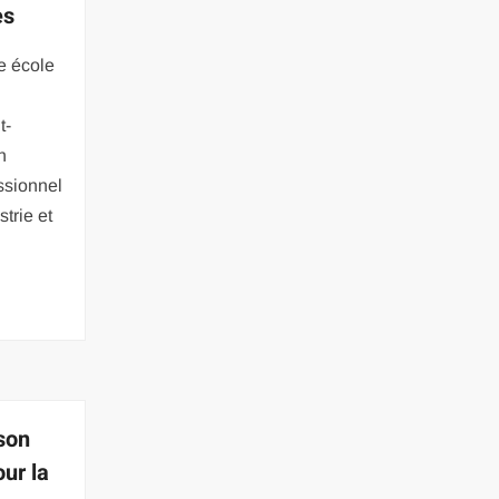
es
e école
t-
n
essionnel
trie et
son
our la