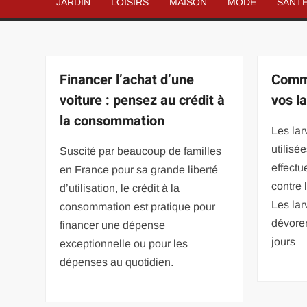
JARDIN
LOISIRS
MAISON
MODE
SANT
Financer l’achat d’une
Comme
voiture : pensez au crédit à
vos l
la consommation
Les lar
utilisé
Suscité par beaucoup de familles
effectu
en France pour sa grande liberté
contre 
d’utilisation, le crédit à la
Les lar
consommation est pratique pour
dévore
financer une dépense
jours
exceptionnelle ou pour les
dépenses au quotidien.