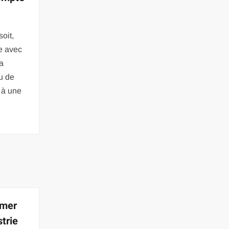
soit,
le avec
a
u de
n à une
rmer
strie