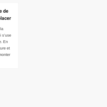
e de
placer
 la
i s’use
e. En
ture et
monter