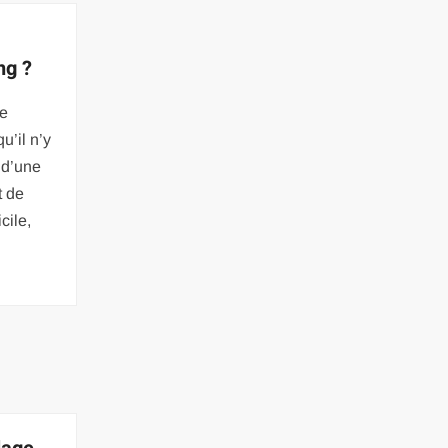
ng ?
de
u’il n’y
e d’une
t de
icile,