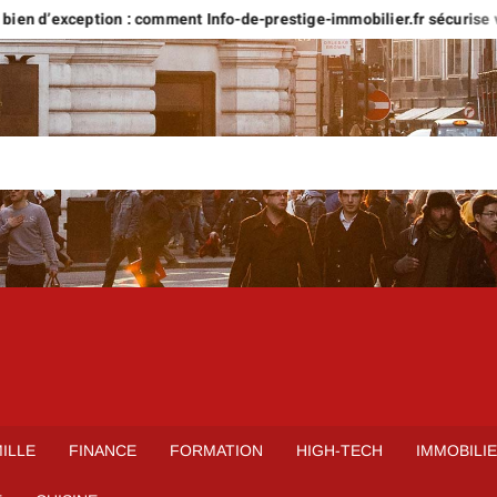
xception : comment Info-de-prestige-immobilier.fr sécurise votre proj
ILLE
FINANCE
FORMATION
HIGH-TECH
IMMOBILI