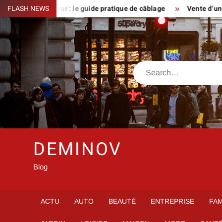
Skip
élérupteur : le guide pratique de câblage
FLASH NEWS
Vente d’un bien d’e
to
content
Search
DEMINOV
Blog
ACTU
AUTO
BEAUTÉ
ENTREPRISE
FAM