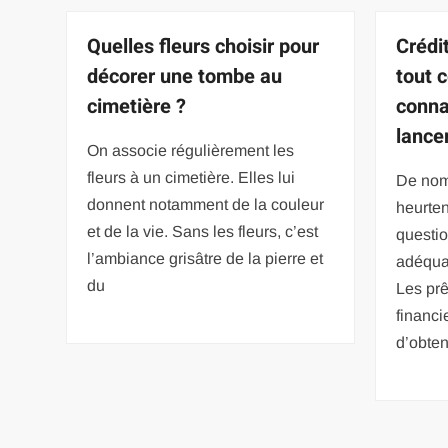
Quelles fleurs choisir pour
Crédi
décorer une tombe au
tout 
cimetière ?
conna
lance
On associe régulièrement les
fleurs à un cimetière. Elles lui
De nomb
donnent notamment de la couleur
heurten
et de la vie. Sans les fleurs, c’est
questio
l’ambiance grisâtre de la pierre et
adéquat
du
Les prê
financi
d’obten