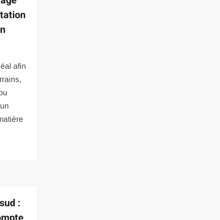
lage
ltation
en
déal afin
rrains,
 ou
 un
matière
sud :
ompte