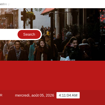
et ?
Gestion locative avec Oiger : les erreurs à éviter quand o
ER
mercredi, août 05, 2026
4:11:05 AM