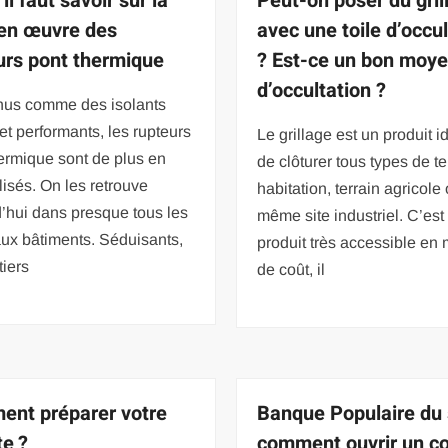
il faut savoir sur la
Peut-on poser du gril
en œuvre des
avec une toile d’occu
urs pont thermique
? Est-ce un bon moy
d’occultation ?
us comme des isolants
 et performants, les rupteurs
Le grillage est un produit i
ermique sont de plus en
de clôturer tous types de te
ilisés. On les retrouve
habitation, terrain agricole
’hui dans presque tous les
même site industriel. C’est
ux bâtiments. Séduisants,
produit très accessible en 
tiers
de coût, il
nt préparer votre
Banque Populaire du 
te ?
comment ouvrir un c