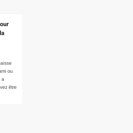
pour
la
e
laisse
ami ou
 a
vez être