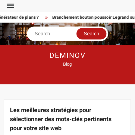
Skip
to
teur de plans ?
Branchement bouton poussoir Legrand sur télé
content
Search
DEMINOV
Blog
Les meilleures stratégies pour
sélectionner des mots-clés pertinents
pour votre site web