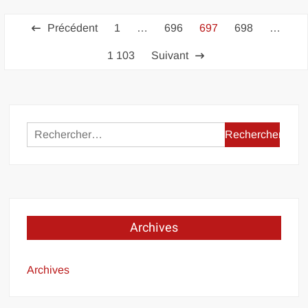
Pagination
Précédent
1
…
696
697
698
…
des
1 103
Suivant
publications
Rechercher :
Archives
Archives