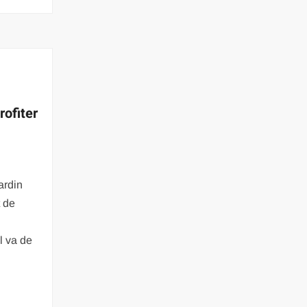
rofiter
ardin
t de
l va de