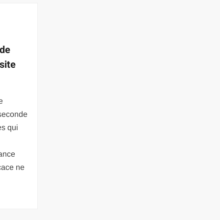
 de
site
e
 seconde
es qui
tance
icace ne