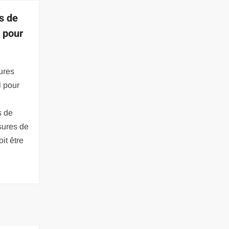
es de
 pour
ures
l pour
s de
sures de
it être