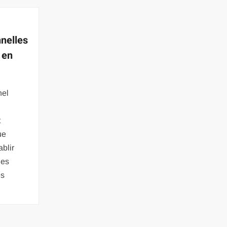
nelles
 en
nel
t
ue
ablir
les
es