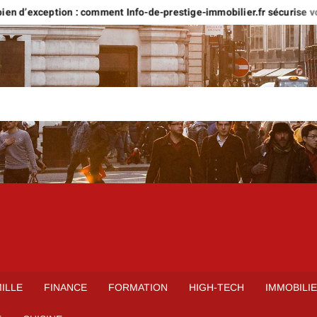
ception : comment Info-de-prestige-immobilier.fr sécurise votre proje
ILLE
FINANCE
FORMATION
HIGH-TECH
IMMOBILI