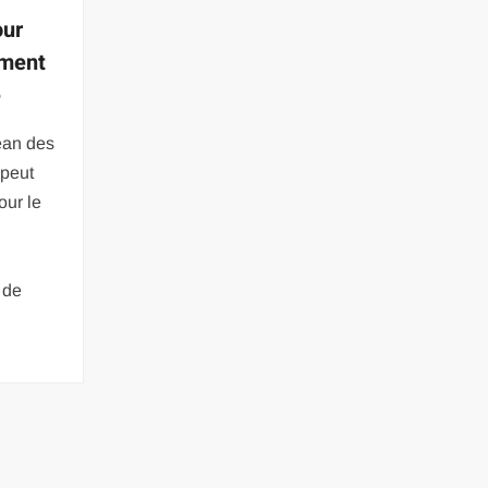
our
ement
e
éan des
 peut
our le
 de