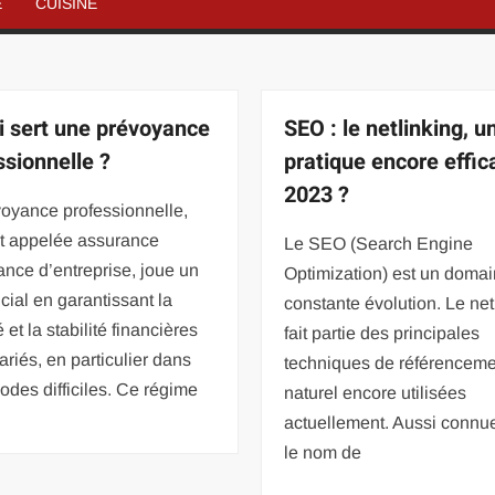
É
CUISINE
i sert une prévoyance
SEO : le netlinking, u
ssionnelle ?
pratique encore effic
2023 ?
voyance professionnelle,
t appelée assurance
Le SEO (Search Engine
nce d’entreprise, joue un
Optimization) est un doma
ucial en garantissant la
constante évolution. Le net
 et la stabilité financières
fait partie des principales
ariés, en particulier dans
techniques de référenceme
iodes difficiles. Ce régime
naturel encore utilisées
actuellement. Aussi connu
le nom de