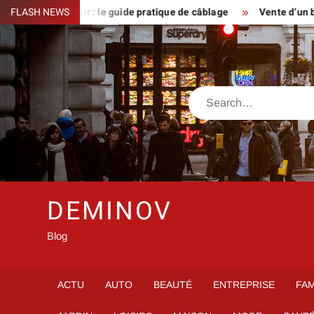
Skip
lérupteur : le guide pratique de câblage
FLASH NEWS
Vente d’un bien d’ex
to
content
Search
DEMINOV
Blog
ACTU
AUTO
BEAUTÉ
ENTREPRISE
FAM