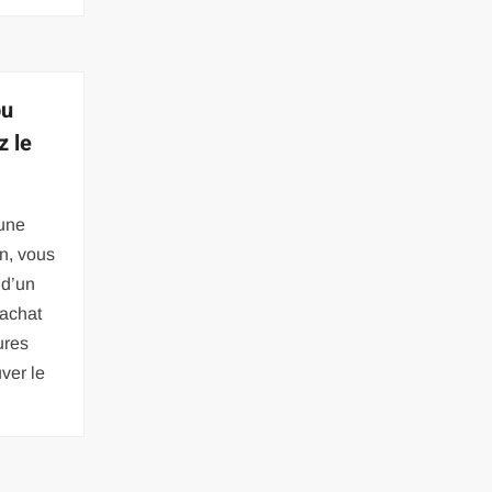
ou
z le
 une
n, vous
 d’un
 achat
ures
ver le