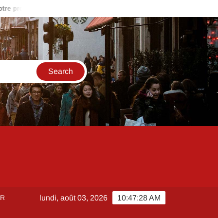
t ?
Gestion locative avec Oiger : les erreurs à éviter quand on
ER
lundi, août 03, 2026
10:47:29 AM