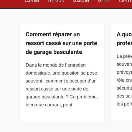
JARDIN
LOISIRS
MAISON
MODE
SANT
Comment réparer un
A quo
ressort cassé sur une porte
profe
de garage basculante
La pré
souven
Dans le monde de l’entretien
prévoya
domestique, une question se pose
rôle cr
souvent : comment s’occuper d’un
sécurité
ressort cassé sur une porte de
des sal
garage basculante ? Ce problème,
les pér
bien que courant, peut