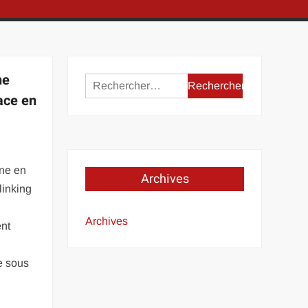
ne
Rechercher :
ace en
ine en
Archives
linking
Archives
nt
e sous