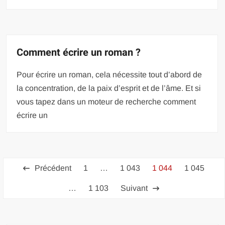
Comment écrire un roman ?
Pour écrire un roman, cela nécessite tout d’abord de
la concentration, de la paix d’esprit et de l’âme. Et si
vous tapez dans un moteur de recherche comment
écrire un
Pagination
Précédent
1
…
1 043
1 044
1 045
des
…
1 103
Suivant
publications