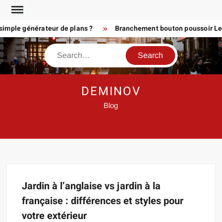
Skip
to
imple générateur de plans ?
Branchement bouton poussoir Legr
content
Search
DEMINOV
Blog
Jardin à l’anglaise vs jardin à la
française : différences et styles pour
votre extérieur