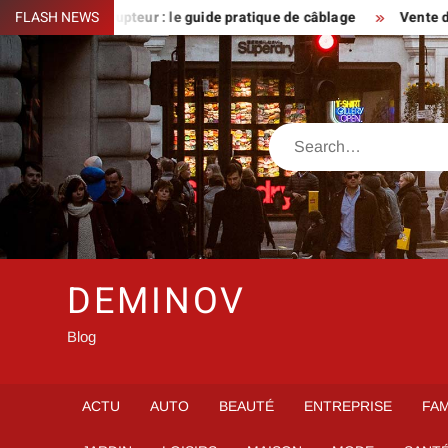
Skip
rand sur télérupteur : le guide pratique de câblage
FLASH NEWS
Vente d’u
to
content
Search
DEMINOV
Blog
ACTU
AUTO
BEAUTÉ
ENTREPRISE
FAM