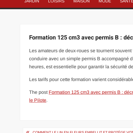
JARDIN
LOISIRS
MAISON
MODE
SANT
Formation 125 cm3 avec permis B : décr
Les amateurs de deux-roues se tournent souvent v
conduire avec un simple permis B accompagné d’u
heures, est essentielle pour garantir la sécurité 
Les tarifs pour cette formation varient considéra
The post
Formation 125 cm3 avec permis B : décry
le Pilote
.
Navigation
COMMENT LE LIN EN FLEURS EMBELLIT ET PROTÈGE VO