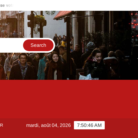
votre projet ?
Gestion locative avec Oiger : les erreurs à évit
ER
mardi, août 04, 2026
7:50:46 AM