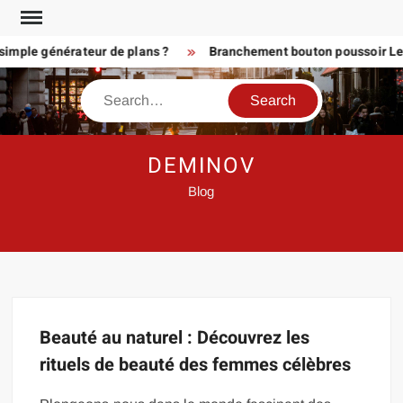
Skip
to
imple générateur de plans ?
Branchement bouton poussoir Legr
content
Search
DEMINOV
Blog
Beauté au naturel : Découvrez les
rituels de beauté des femmes célèbres